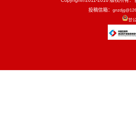
Copyright©2011-2016
投稿信箱：
gnzdjg@12
第四部分
甘公
第五部分
一、部门
(
一
)
宣
律、法规、
员大会
)
和人
(
二
)
负责