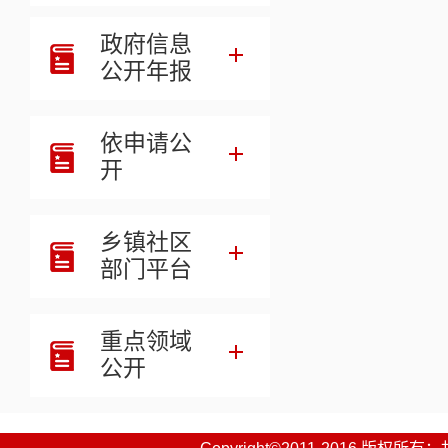
四、财政
政府信息
五、一般
公开年报
六、一般
依申请公
七、政府
开
八、国有
乡镇社区
九、财政
部门平台
十、机关
重点领域
十一、政
公开
十二、国
十三、其