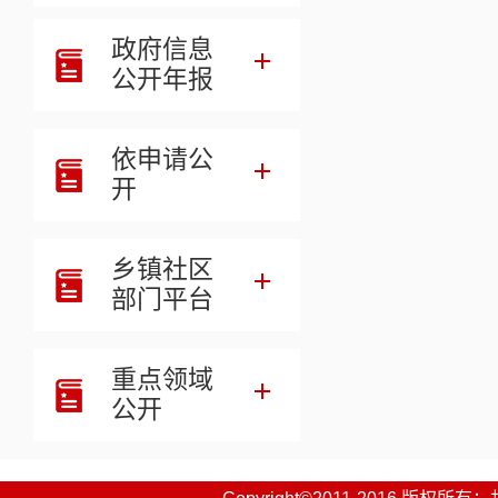
四、财政
政府信息
五、一般
公开年报
六、一般
依申请公
七、政府
开
八、国有
乡镇社区
九、财政
部门平台
十、机关
重点领域
十一、政
公开
十二、国
十三、其