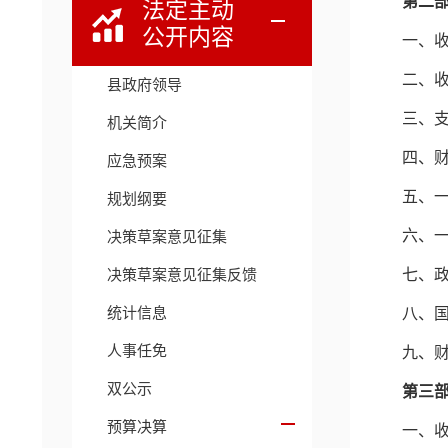
第二
法定主动
公开内容
一、
二、
县政府领导
三、
机关简介
四、
应急预案
五、
规划纲要
六、
决策草案意见征集
决策草案意见征集反馈
七、
统计信息
八、
人事任免
九、
双公示
第三
预算决算
一、