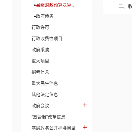
县级财政预算决算及财政收支信息
二、
政府债务
三、
行政许可
四、
行政收费性项目
五、
政府采购
六、
重大项目
七、
招考信息
八、
重大民生信息
九、
其他法定信息
十、
政府会议
十一
“放管服”改革信息
十二
基层政务公开标准目录