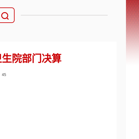
乡卫生院部门决算
：
45