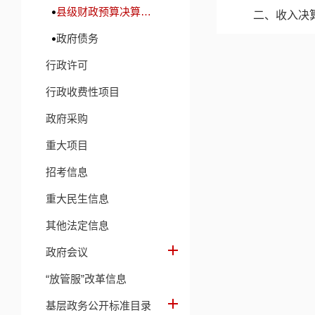
县级财政预算决算及财政收支信息
二、收入决
政府债务
三、支出决
行政许可
四、财政拨
行政收费性项目
五、一般公
政府采购
六、一般公
重大项目
七、政府性
招考信息
八、国有资
重大民生信息
九、财政拨
其他法定信息
十、机关运
政府会议
十一、政府
“放管服”改革信息
十二、国有
基层政务公开标准目录