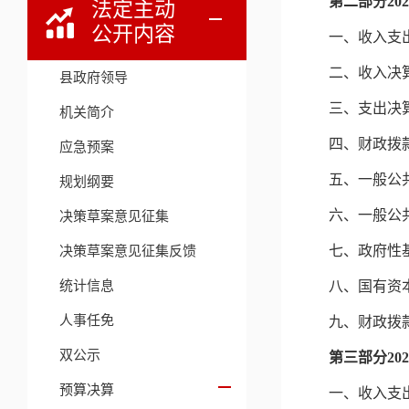
第二部分
2
法定主动
公开内容
一、收入支
二、收入决
县政府领导
三、支出决
机关简介
四、财政拨
应急预案
五、一般公
规划纲要
六、一般公
决策草案意见征集
决策草案意见征集反馈
七、政府性
统计信息
八、国有资
人事任免
九、财政拨
双公示
第三部分
2
预算决算
一、收入支