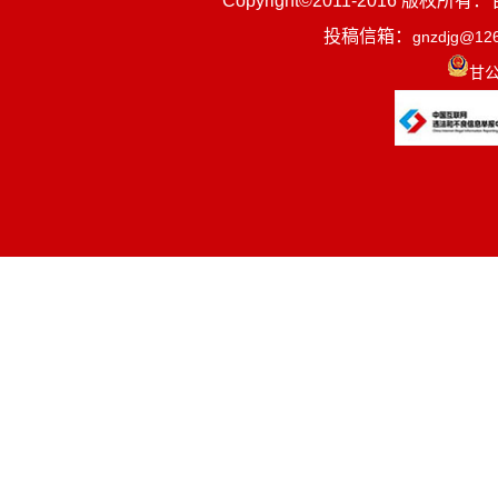
Copyright©2011-2016
我院主要以
投稿信箱：
gnzdjg@12
病、精神病的预
甘公
1.
在夏河县
作计划，并负责
2.
依照国家
3.
在夏河县
突发公共卫生事
4.
在夏河县
5.
协助夏河
6.
开展健康
件。
7.
开展乡村