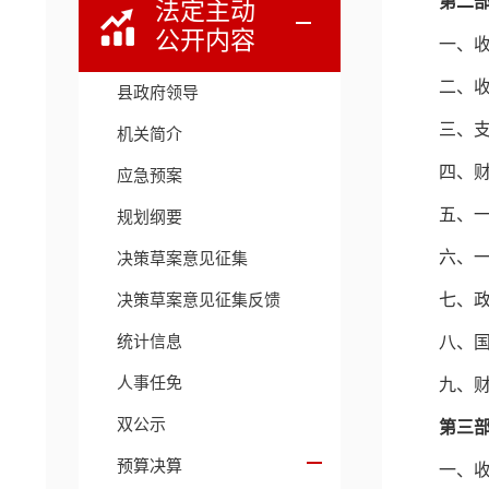
第二
法定主动
公开内容
一、
二、
县政府领导
三、
机关简介
四、
应急预案
五、
规划纲要
六、
决策草案意见征集
决策草案意见征集反馈
七、
统计信息
八、
人事任免
九、
双公示
第三
预算决算
一、