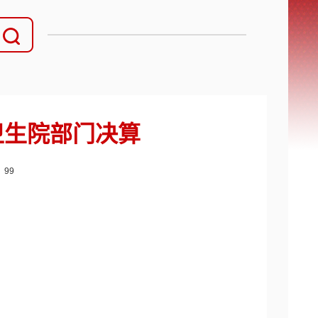
镇卫生院部门决算
：
99