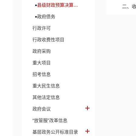
县级财政预算决算及财政收支信息
二、
政府债务
三、
行政许可
四、
行政收费性项目
五、
政府采购
六、
重大项目
七、
招考信息
八、
重大民生信息
九、
其他法定信息
十、
政府会议
十一
“放管服”改革信息
十二
基层政务公开标准目录