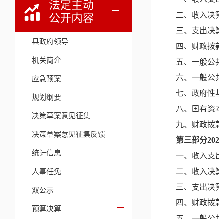
法定主动
二、收入决
公开内容
三、支出决
县政府领导
四、财政拨
机关简介
五、一般公
六、一般公
应急预案
七、政府性
规划纲要
八、国有资
决策草案意见征集
九、财政拨
决策草案意见征集反馈
第三部分
2
统计信息
一、收入支
人事任免
二、收入决
三、支出决
双公示
四、财政拨
预算决算
五、一般公