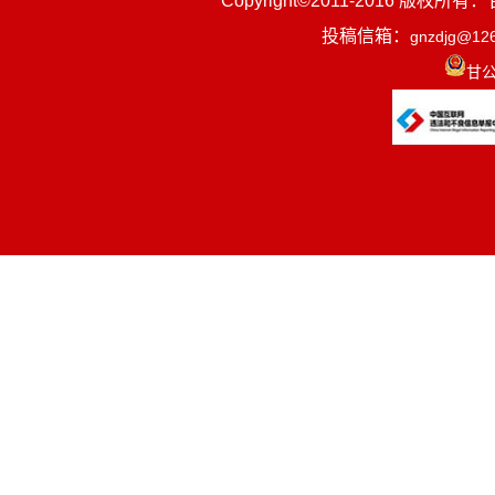
Copyright©2011-2016
四、财政拨
投稿信箱：
gnzdjg@12
五、一般公
甘公
六、一般公
七、政府性
八、国有资
九、财政拨
一、收入支
2023年度
入，致使收支下
二、收入决
2023年度收
入
0.00万元,占0.
三、支出决