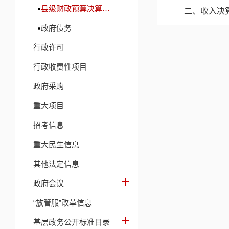
县级财政预算决算及财政收支信息
二、收入决
政府债务
三、支出决
行政许可
四、财政拨
行政收费性项目
五、一般公
政府采购
六、一般公
重大项目
七、政府性
招考信息
八、国有资
重大民生信息
九、财政拨
其他法定信息
十、机关运
政府会议
十一、政府
“放管服”改革信息
十二、国有
基层政务公开标准目录