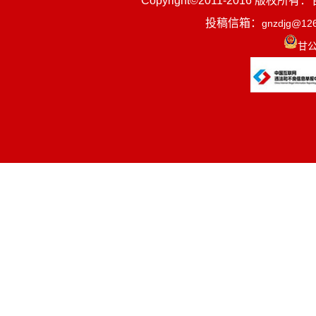
Copyright©2011-2016
夏河县
投稿信箱：
gnzdjg@12
园，由7个
甘公
是有计划有
量发展。
二、机构设
202
3
年底
在校学生
617
一、收入支
二、收入决
三、支出决
四、财政拨