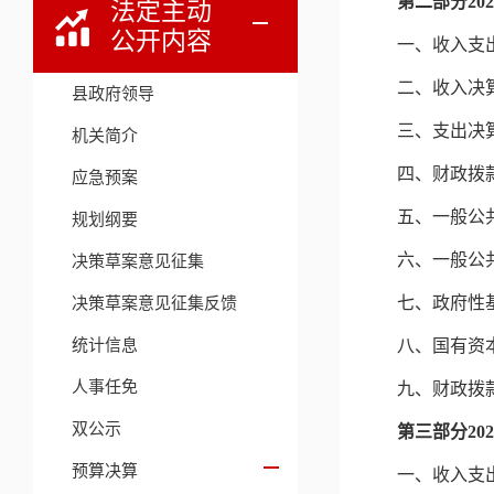
第二部分
2
法定主动
公开内容
一、收入支
二、收入决
县政府领导
三、支出决
机关简介
四、财政拨
应急预案
五、一般公
规划纲要
六、一般公
决策草案意见征集
决策草案意见征集反馈
七、政府性
统计信息
八、国有资
人事任免
九、财政拨
双公示
第三部分
2
预算决算
一、收入支