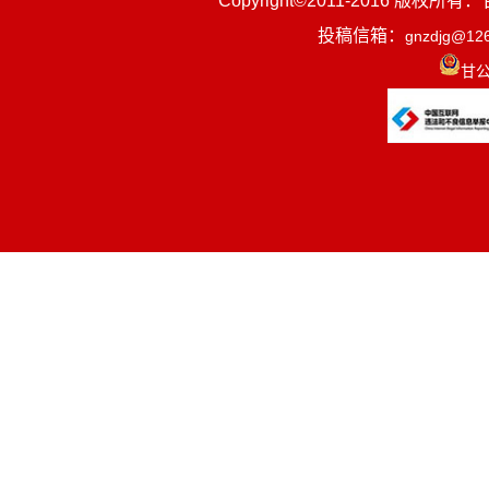
Copyright©2011-2016
1.制定
投稿信箱：
gnzdjg@12
情况进 行协
甘公
的部门窗 口
效、优质服 
县行政审批项
据处理，对网
务服务中心的
二、机构
单位在职人
一、收入
二、收入