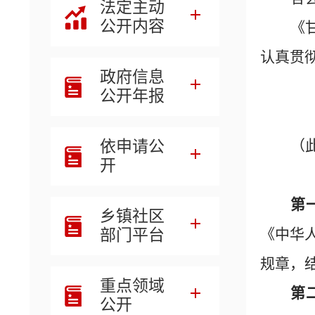
法定主动
公开内容
《
认真贯
政府信息
公开年报
依申请公
（
开
第
乡镇社区
部门平台
《中华
规章，
重点领域
第
公开