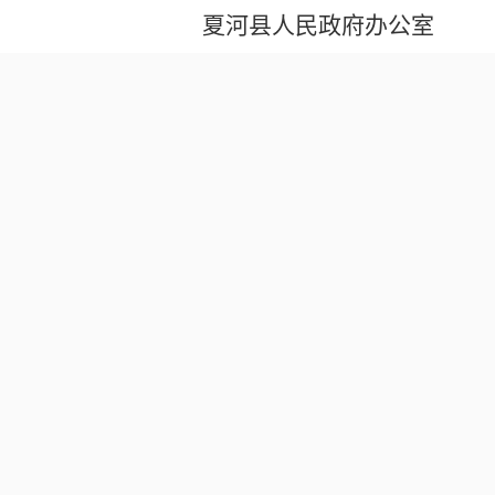
夏河县人民政府办公室
1年11月11
日
东西部协作支持消费帮扶
第一章
总则
一条
为进一步深化东西部协作消费帮扶工作，提
增加群众收入，助力乡村振兴，结合我县实际，制
第二章
奖补对象
二条
生产、销售农特产品和民族特需品，带动低