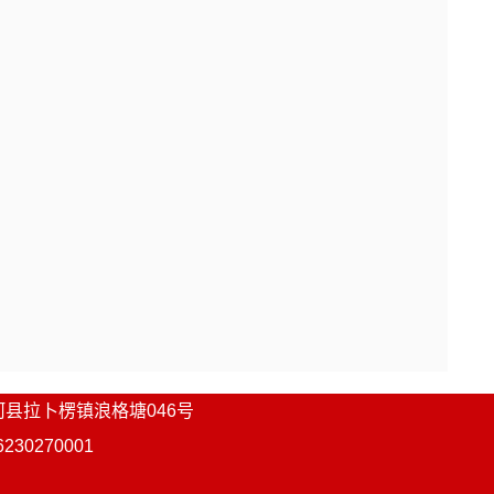
本办法奖补对象）。同时
，
此类经营主
经营主体。
业帮扶车间并
获得相应的生产资质
，加
资格和健全的财务管理制度，三年内未
文件、
相关
认定
资料和年度财务审计报
源
河县
拉卜楞镇浪格塘046号
中列支。
0270001
及标准