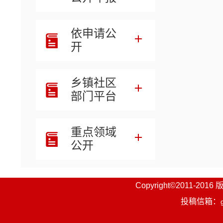
业、农
体要符
依申请公
1.
开
2.
乡镇社区
工销售
部门平台
第
发生安
重点领域
第
公开
告。
Copyright©201
第
投稿信箱：