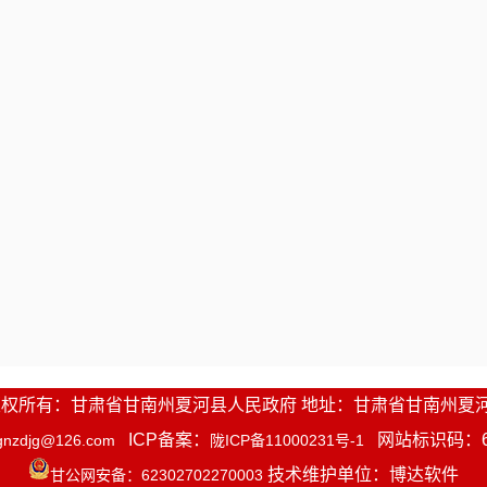
牧民专业合作社、乡村就业工厂、电商平台等均为
合以下条件：
在县市场
监督管理局
注册登记，且在夏河县境内的
经营主体
被相关部门认定
为乡村
就业
工厂或乡村就
产品被认定为消费帮扶产品
。
三条
经营主体必须依法设立，具有独立企业法人
全、环保、产品质量等重大责任事故。
四条
经营主体符合上述条件的，需提供
主体资质
第三章
资金来
1-2016 版权所有：甘肃省甘南州夏河县人民政府 地址：甘肃省甘南州夏
五条
本办法所列奖补资金从东西部协作帮扶资金
ICP备案：
网站标识码：623
gnzdjg@126.com
陇ICP备11000231号-1
第四章
奖补类别
技术维护单位：博达软件
甘公网安备：62302702270003