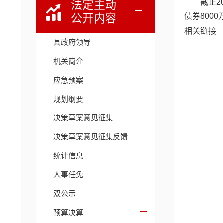
截止2
法定主动
公开内容
债券8000
相关链接
县政府领导
机关简介
应急预案
规划纲要
决策草案意见征集
决策草案意见征集反馈
统计信息
人事任免
双公示
预算决算