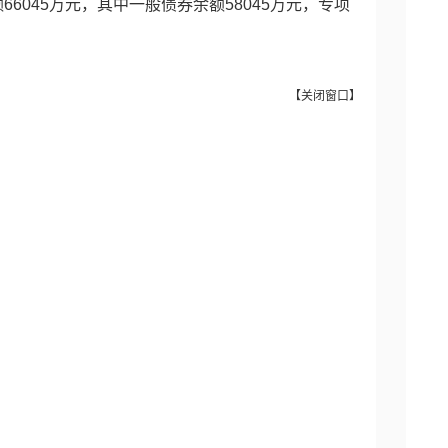
额66045万元，其中一般债券余额58045万元，专项
【
关闭窗口
】