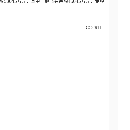
余额53045万元，其中一般债券余额45045万元，专项
【
关闭窗口
】