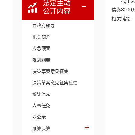
截止2
法定主动
公开内容
债券8000
相关链接
县政府领导
机关简介
应急预案
规划纲要
决策草案意见征集
决策草案意见征集反馈
统计信息
人事任免
双公示
预算决算