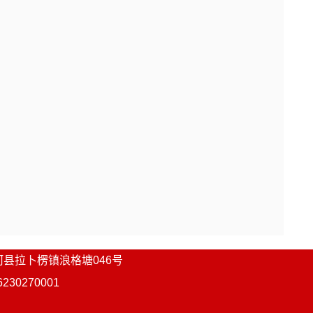
河县
拉卜楞镇浪格塘046号
0270001