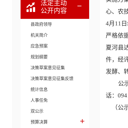
法定主动
公开内容
心、农
4月1
县政府领导
严格依
机关简介
应急预案
夏河县
规划纲要
件，经
决策草案意见征集
发酵、
决策草案意见征集反馈
公
统计信息
话：
094
人事任免
（公
双公示
预算决算