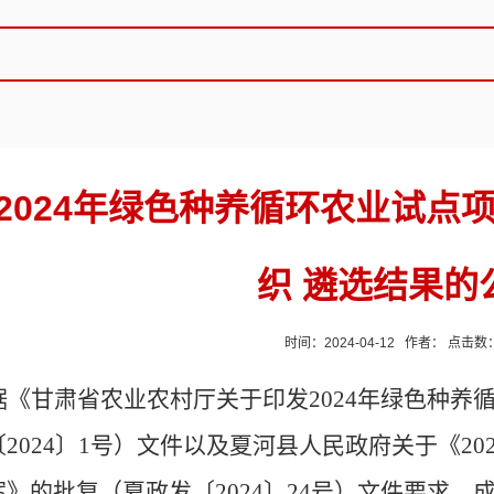
2024年绿色种养循环农业试点
织 遴选结果的
时间：2024-04-12 作者： 点击数
据
《甘肃省
农业农村厅关于印发
202
4
年绿色种养
〔
202
4
〕
1
号）文件
以及夏河县人民政府关于《
2
案》的批复（夏政发〔2024〕24号）文件要求