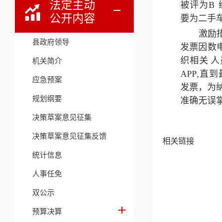
法定主动
被评为
B
公开内容
要为二手
激励
县政府领导
发票因数
织相关
人
机关简介
APP
,
直到
应急预案
发
票，为
规划纲要
准确无误
决策草案意见征集
决策草案意见征集反馈
相关链接
统计信息
人事任免
双公示
预算决算