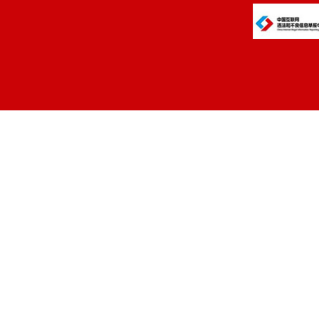
三、保
（一）
“谁主管、
参与的长效
进一步完善
监管工作开
（二）
考核体系，
确保到期任务
查结果公示率
联合抽查任务
加强数据监