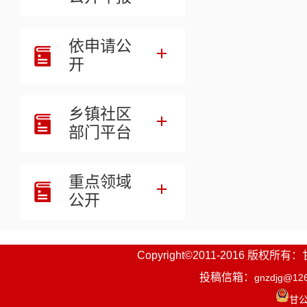
高一级将计
依申请公
确保环环相
开
施方案，加
查，有效落实
乡镇社区
监管系统，充
部门平台
示。
重点领域
（三）
公开
管，充分应用
用风险分类
Copyright©2011-2016
险较低的监
投稿信箱：
gnzdjg@12
对性地提高
甘公