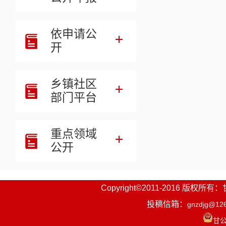
二、线
依申请公
1.举报
开
2.来信
夏河县人民
乡镇社区
部门平台
3.邮政
三、受
重点领域
受理时
公开
四、注
问题线
Copyright©2011-2016
任，不得捏
投稿信箱：
gnzdjg@12
甘公
息
，
按照有