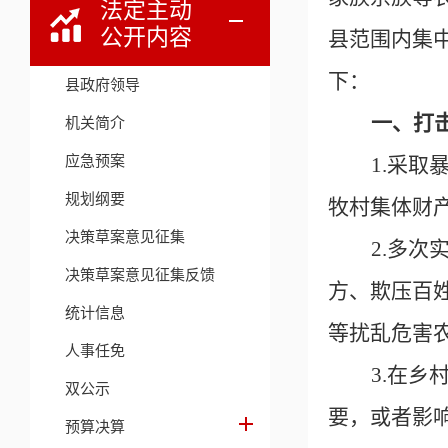
法定主动
公开内容
县范围内集
下：
县政府领导
一、打
机关简介
应急预案
1.采
规划纲要
牧村集体财
决策草案意见征集
2.多
决策草案意见征集反馈
方、欺压百
统计信息
等扰乱危害
人事任免
3.在
双公示
要，或者影
预算决算