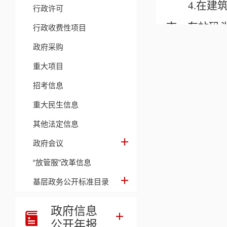
4.在
行政许可
市、车站码
行政收费性项目
的“村霸”和
政府采购
重大项目
5.采
招考信息
迫群众接受
重大民生信息
6.通
其他法定信息
权运行、干
政府会议
势力。
“放管服”改革信息
7.在
基层政务公开标准目录
性事件，扰乱
政府信息
牧村黑恶势
公开年报