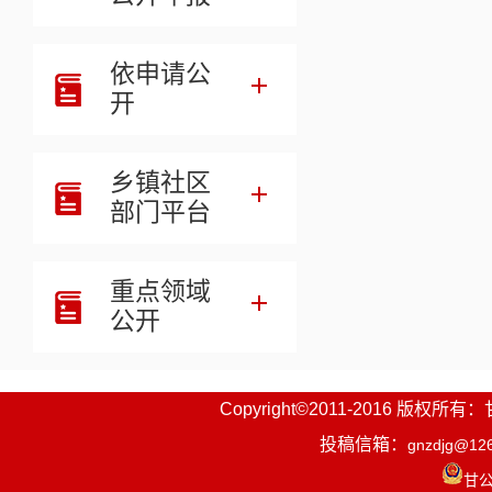
来信来
依申请公
举报人
开
不得煽动、
明确说明反
乡镇社区
部门平台
欢迎广
规依纪依法
重点领域
特此公
公开
Copyright©2011-2016
投稿信箱：
gnzdjg@12
甘公