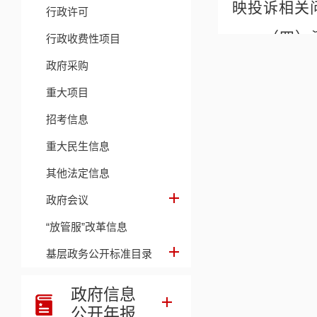
映投诉相关
行政许可
（四）
行政收费性项目
态化专项行
政府采购
重大项目
中违规审批
招考信息
（五）
重大民生信息
工程”“政
其他法定信息
扯皮慢
政府会议
三、举
“放管服”改革信息
举报电
基层政务公开标准目录
电子邮
政府信息
来电来
公开年报