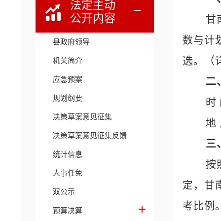
法定主动
公开内容
甘
数与计
县政府领导
选。（
机关简介
应急预案
二
规划纲要
时
决策草案意见征集
地
决策草案意见征集反馈
三
统计信息
按
人事任免
定，甘
双公示
考比例
预算决算