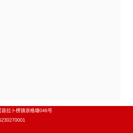
内，在甘南组工微信公众号公布，体检
中共甘南州委组织部
2024年4月23日
区进入面试人员名单
降低开考比例表
河县
拉卜楞镇浪格塘046号
0270001