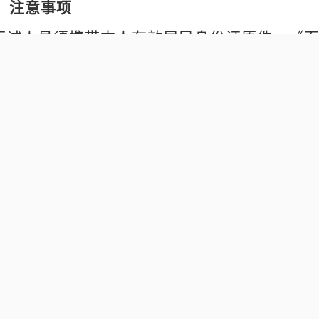
、注意事项
.面试人员须携带本人有效居民身份证原件、《
月24日上午9：00后登录甘肃组工网“甘肃省2
打印。身份证丢失者，应及时到公安部门补办
按规定时间进入面试考点者，视为自动放弃，
.考生严禁将手机、手表、手环及其他任何通讯
考室或面试考场，一经发现，取消面试资格，
提前做好物品寄存。
.面试人员考前应熟悉考点路线，面试当日合理
考点或在考点周围聚集。进入考点后沿指引路
考点，不得进入非面试区域或在考区内逗留。