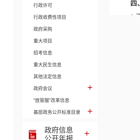
四
行政许可
1
行政收费性项目
书》于4
政府采购
重大项目
块自行
招考信息
者、不
重大民生信息
2
其他法定信息
带入候
政府会议
务，请
“放管服”改革信息
3
基层政务公开标准目录
得进入
政府信息
线离开
公开年报