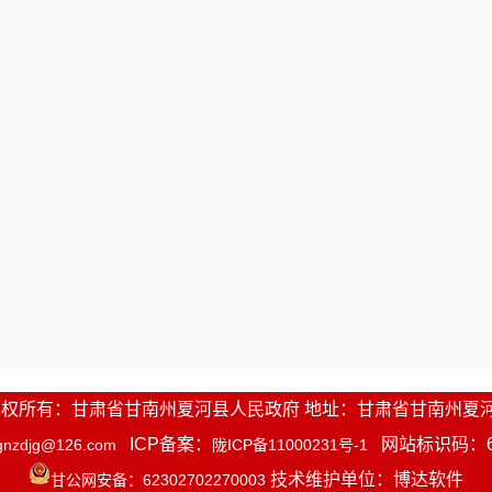
.甘南考区体检人员名单于面试工作结束后5日
定于5月上旬开展，请报考人员及时关注。
系电话：
0941-8218214
：1.
甘肃省2024年度考试录用公务员甘南考
.
甘肃省2024年度考试录用公务员甘南考区
.
面试考生须知
1-2016 版权所有：甘肃省甘南州夏河县人民政府 地址：甘肃省甘南州夏
ICP备案：
网站标识码：623
gnzdjg@126.com
陇ICP备11000231号-1
技术维护单位：博达软件
甘公网安备：62302702270003