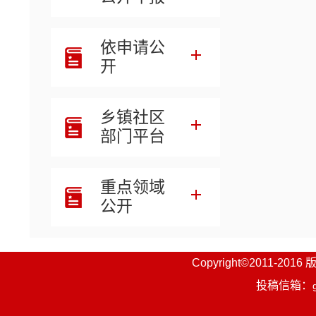
4
依申请公
工作拟
开
联
乡镇社区
部门平台
附件
重点领域
2
公开
3
Copyright©201
投稿信箱：