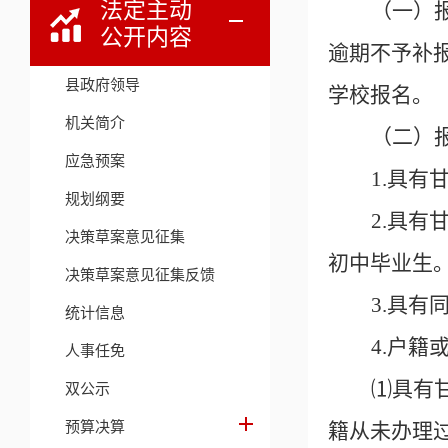
法定主动
（一）
公开内容
逾期不予补
县政府领导
学校报名。
机关简介
（二）
应急预案
1.具有
规划纲要
2.具
决策草案意见征集
初中毕业生
决策草案意见征集反馈
3.具
统计信息
4.户
人事任免
⑴具有
双公示
预算决算
籍从未办理