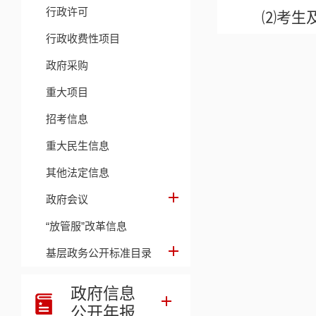
行政许可
⑵考生
行政收费性项目
州初中阶段
政府采购
⑶进城
重大项目
二年完整学
招考信息
⑷本人
重大民生信息
部门办理的
其他法定信息
出具相关证
政府会议
（三）
“放管服”改革信息
1.应
基层政务公开标准目录
2.户
政府信息
公开年报
3.具