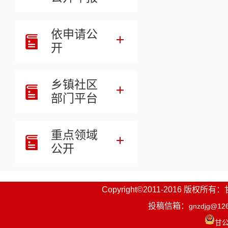
4.考
依申请公
底免冠，文件
开
5.具
乡镇社区
县市考试招
部门平台
（四）
1.报
重点领域
公开
构、学校要
从全国中小
业生和具有
Copyright©2011-2016
投稿信箱：
gnzdjg@12
2.应
甘公