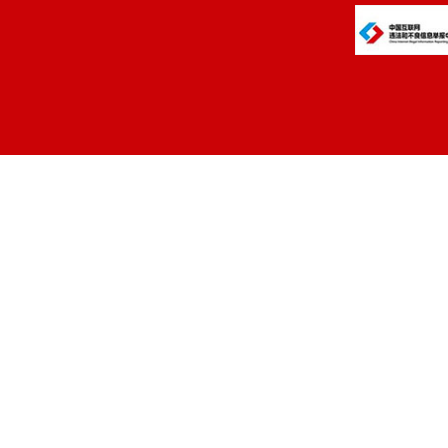
考试招生机
3.考
招生机构报
征信息须真
肃处理。
二、资
报名考
谁负责”的
是在校学生
审查关，确
（一）