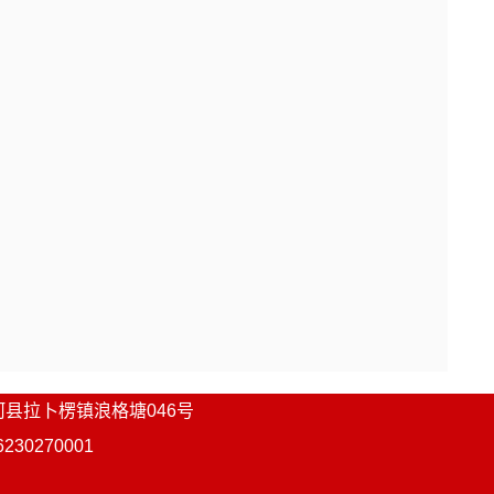
河县
拉卜楞镇浪格塘046号
0270001