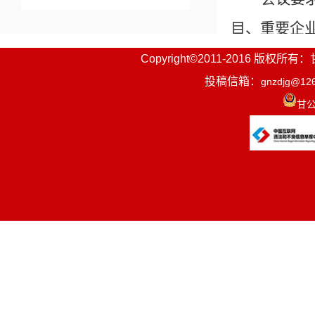
目、重要企
济发展形势
Copyright©2011-2016
投稿信箱：
gnzdjg@12
时采取有效
甘公
衔接推进乡
牢生态文明
成各项整改
经济发展优
迁改进度，
县政府