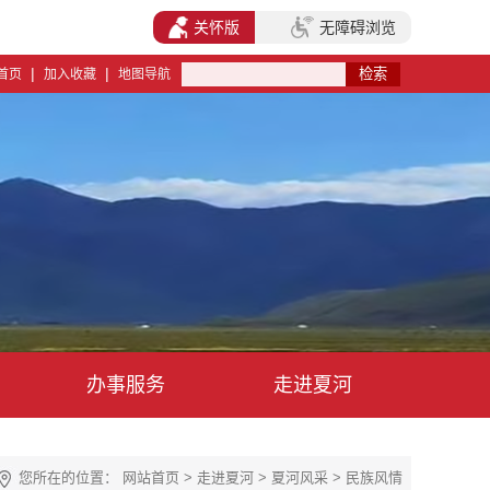
关怀版
无障碍浏览
|
|
首页
加入收藏
地图导航
办事服务
走进夏河
您所在的位置：
网站首页
>
走进夏河
>
夏河风采
>
民族风情