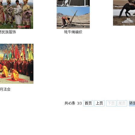
楞民族服饰
牦牛绳编织
月法会
共45条 3/3
首页
上页
下页
尾页