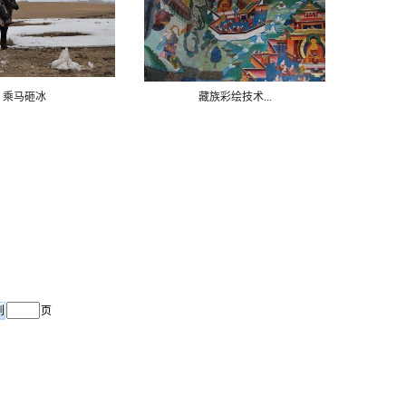
乘马砸冰
藏族彩绘技术...
页