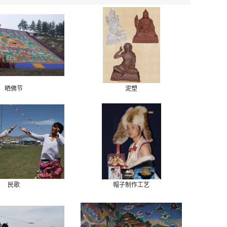
晒佛节
泥塑
民歌
帽子制作工艺