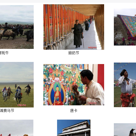
赛牦牛
娘奶节
滩赛马节
唐卡