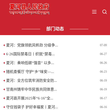
部门动态
夏河：党旗领航风帆劲 分级争...
07-09
6·26国际禁毒日丨织就“禁毒...
06-27
夏河：奏响低碳“强音” 以多...
06-26
随机查餐厅 守护“乡”味安—...
06-23
夏河：全方位筑牢消防安全防...
06-19
甘南州铸牢中华民族共同体意...
06-19
夏河县开展2025年“6·16”全...
06-17
守住钱袋子 护好幸福家丨夏河...
06-16