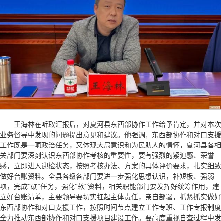
王海林在听取汇报后，对夏河县东西部协作工作给予肯定，并对本次
业务督导中发现的问题提出意见和建议。他强调，东西部协作和对口支援
工作既是一项政治任务，又体现大局意识和为民助人的情怀，夏河县各相
关部门要深刻认识东西部协作考核的重要性，要有强烈的紧迫感、荣誉
感，立即进入迎检状态，按照考核办法、方案的具体评价要求，扎实细致
做好台账资料。全县各级各部门要进一步强化思想认识，补短板、强弱
项，完成“硬”任务，强化“软”资料，相关职能部门要发挥好统筹作用，建
立好台账清单，主要领导要切实扛起主体责任，亲自部署，抓紧抓实做好
东西部协作和对口支援工作，按照时间节点建立工作专班、工作专报制度
全力推动东西部协作和对口支援项目建设工作。要高度重视自查过程中发