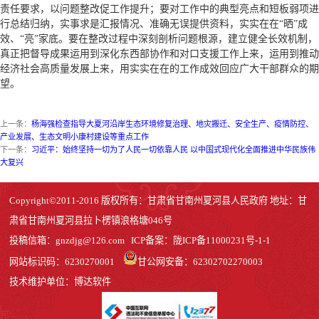
责任要求，以问题整改促工作提升；要对工作中的典型亮点和短板弱项进
行总结归纳，实事求是汇报情况、准确无误提供资料，实实在在“晒”成
效、“亮”家底。要在整改过程中深刻剖析问题根源，建立健全长效机制，
真正把督导成果运用到深化东西部协作和对口支援工作上来，运用到推动
经济社会高质量发展上来，用实实在在的工作成效回应广大干部群众的期
望。
上一条：
杨海强检查指导大夏河沿岸生态环境修复治理、地灾搬迁、安全生产、疫情防控、
产业发展、生态文明小康村建设等重点工作
下一条：
习近平：始终坚持一切为了人民一切依靠人民 以中国式现代化全面推进中华民族伟
大复兴
Copyright©2011-2016 版权所有：甘肃省甘南州夏河县人民政府 地址：甘
肃省甘南州夏河县拉卜楞镇浪格塘046号
投稿信箱：
gnzdjg@126.com
ICP备案：
陇ICP备11000231号-1
-1
网站标识码：6230270001
甘公网安备：62302702270003
技术维护单位：博达软件