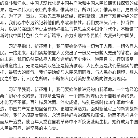
的奋斗和汗水。中国式现代化是中国共产党和中国人民长期实践探索的成
果，是一项伟大而艰巨的事业。惟其艰巨，所以伟大；惟其艰巨，更显荣
光。为了这一事业，无数先辈筚路蓝缕、披荆斩棘，进行了艰苦卓绝的奋
斗，我们心中永远铭记着他们的奉献和牺牲。我们要埋头苦干、担当作
为，以更加强烈的历史主动精神推进马克思主义中国化时代化，不断谱写
新时代中国特色社会主义新篇章，奋力实现中华民族伟大复兴的中国梦。
习近平指出，新征程上，我们要始终坚持一切为了人民、一切依靠人
民。一路走来，我们紧紧依靠人民交出了一份又一份载入史册的答卷。面
向未来，我们仍然要依靠人民创造新的历史伟业。道阻且长，行则将至。
前进道路上，无论是风高浪急还是惊涛骇浪，人民永远是我们最坚实的依
托、最强大的底气。我们要始终与人民风雨同舟、与人民心心相印，想人
民之所想，行人民之所嘱，不断把人民对美好生活的向往变为现实。
习近平强调，新征程上，我们要始终推进党的自我革命。一个饱经沧
桑而初心不改的党，才能基业常青；一个铸就辉煌仍勇于自我革命的党，
才能无坚不摧。百年栉风沐雨、淬火成钢，特别是新时代10年革命性锻
造，中国共产党更加坚强有力、更加充满活力。面对新征程上的新挑战新
考验，我们必须高度警省，永远保持赶考的清醒和谨慎，驰而不息推进全
面从严治党，使百年大党在自我革命中不断焕发蓬勃生机，始终成为中国
人民最可靠、最坚强的主心骨。