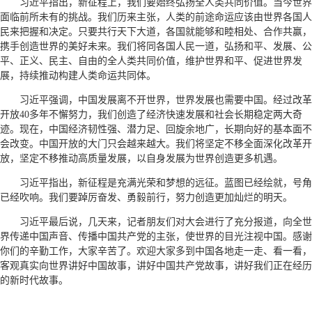
习近平指出，新征程上，我们要始终弘扬全人类共同价值。当今世界
面临前所未有的挑战。我们历来主张，人类的前途命运应该由世界各国人
民来把握和决定。只要共行天下大道，各国就能够和睦相处、合作共赢，
携手创造世界的美好未来。我们将同各国人民一道，弘扬和平、发展、公
平、正义、民主、自由的全人类共同价值，维护世界和平、促进世界发
展，持续推动构建人类命运共同体。
习近平强调，中国发展离不开世界，世界发展也需要中国。经过改革
开放40多年不懈努力，我们创造了经济快速发展和社会长期稳定两大奇
迹。现在，中国经济韧性强、潜力足、回旋余地广，长期向好的基本面不
会改变。中国开放的大门只会越来越大。我们将坚定不移全面深化改革开
放，坚定不移推动高质量发展，以自身发展为世界创造更多机遇。
习近平指出，新征程是充满光荣和梦想的远征。蓝图已经绘就，号角
已经吹响。我们要踔厉奋发、勇毅前行，努力创造更加灿烂的明天。
习近平最后说，几天来，记者朋友们对大会进行了充分报道，向全世
界传递中国声音、传播中国共产党的主张，使世界的目光注视中国。感谢
你们的辛勤工作，大家辛苦了。欢迎大家多到中国各地走一走、看一看，
客观真实向世界讲好中国故事，讲好中国共产党故事，讲好我们正在经历
的新时代故事。