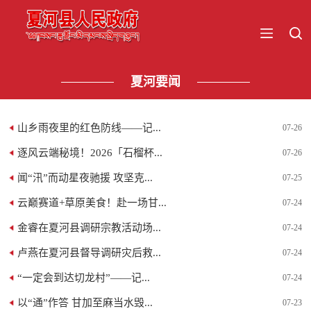
夏河要闻
山乡雨夜里的红色防线——记...
07-26
逐风云端秘境！2026「石榴杯...
07-26
闻“汛”而动星夜驰援 攻坚克...
07-25
云巅赛道+草原美食！赴一场甘...
07-24
金睿在夏河县调研宗教活动场...
07-24
卢燕在夏河县督导调研灾后救...
07-24
“一定会到达切龙村”——记...
07-24
以“通”作答 甘加至麻当水毁...
07-23