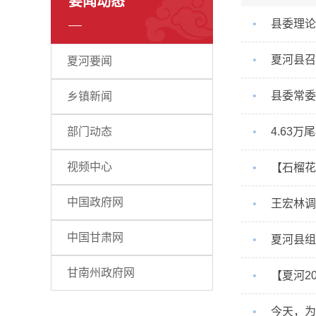
要闻动态
•
县委理论
•
夏河县召
夏河要闻
•
县委常委
乡镇新闻
部门动态
•
4.63
视频中心
•
【石榴花
中国政府网
•
王宏林调
中国甘肃网
•
夏河县组
甘南州政府网
•
【夏河2
•
今天，为