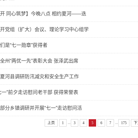
开 同心筑梦】今晚八点 相约夏河——迭
开党组（扩大）会议、理论学习中心组学
们是“七一勋章”获得者
全州“两优一先”表彰大会 张泽武出席
夏河县调研防汛减灾和安全生产工作
七一”前夕走访慰问老干部 获得荣誉表
部分乡镇调研并开展“七一”走访慰问活
...
...
上页
1
3
4
5
6
7
175
下