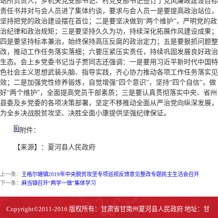
站所负责人，乡机关党支部书记、村党支部书记签订了党风廉政建设目标
责任书并对与会人员进了集体约谈，要求与会人员一是要提高政治站位，
坚持把党的政治建设摆在首位；二是要坚决做到“两个维护”，严明党的政
治纪律和政治规矩；三是要坚持久久为功，持续深化拓展作风建设成果；
四是要坚持标本兼治，始终保持高压反腐的政治定力；五是要狠抓问题整
改，推动工作任务落实落细；六要压紧压实责任，持续巩固发展良好政治
生态。会上乡党委书记当子贾同志还强调：一是要用习近平新时代中国特
色社会主义思想武装头脑、指导实践，齐心协力推动各项工作任务落实见
效；二是加强党性修养锻炼，自觉增强“四个意识”，坚持“四个自信”，做
好“两个维护”，全面提高党员干部素质；三是要认真贯彻落实中央、省州
县委及乡党委的各项决策部署，坚定不移推动全面从严治党向纵深发展，
为全乡决战脱贫攻坚、决胜全面小康提供坚强纪律保证。
附件：
【来源】：夏河县人民政府
上一条：
王格尔塘镇2019年中央脱贫攻坚专项巡视反馈意见整改专题民主生活会召开
下一条：
麻当镇召开“两学一做”集体学习
Copyright©2011-2016 版权所有：甘肃省甘南州夏河县人民政府 地址：甘