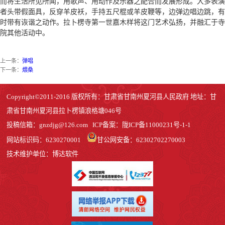
而将生活所见所闻，用歌声、用动作及乐器之配合而发展形成。大多表演
者头带假面具，反穿羊皮袄，手持五尺棍或羊皮鞭等，边弹边唱边跳，有
时带有诙谐之动作。拉卜楞寺第一世嘉木样将这门艺术弘扬，并融汇于寺
院其他活动中。
上一条：
弹唱
下一条：
煨桑
Copyright©2011-2016 版权所有：甘肃省甘南州夏河县人民政府 地址：甘
肃省甘南州夏河县拉卜楞镇浪格塘046号
投稿信箱：
gnzdjg@126.com
ICP备案：
陇ICP备11000231号-1
-1
网站标识码：6230270001
甘公网安备：62302702270003
技术维护单位：博达软件