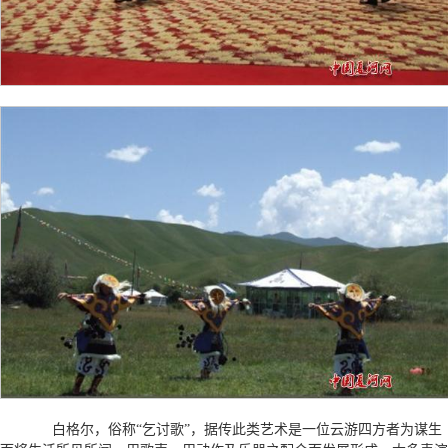
白格尔，俗称“乞讨歌”，据传此类艺术是一位云游四方者为谋生