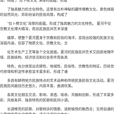
情，构成了“拉卜楞文化”深厚的底蕴，形成
了独具魅力的文化特色。这里有古朴神秘的藏传佛教文化、景色绮丽
的自然风光、异彩纷呈的民俗风情，构成了
“拉卜楞文化”深厚的底蕴，形成了独具魅力的文化特色。 夏河不仅
宗教文化博大精深，而且民族民间艺术深邃
雄厚，使整个夏河置身于宗教和民俗的海洋，显现出较强的民族文化
深层内涵，包容了物质文化、宗教文化、文
化艺术生产工艺等各个文化层面。夏河的民族民间艺术又因其地理环
境、民族结构、经济状况和社会条件而各具
特色，充分体现出农耕性、地域性、民俗性、宗教性的特征，历经世
代修增和积淀传承愈显丰富多彩，形成了诸
多具有鲜明地方民族特点的艺术品种和传统民族民俗文化活动。夏河
民族民间曲目历史悠久，内容丰富，曲调优美。
各类文化相互交流、影响、渗透、吸收、共融和创新，形成了丰富多
彩、风格各异、独具特色的民歌和民间小调。
长调嘹亮的民歌、对歌倾诉的情歌、讽刺愉悦的勒西合；无师自通的