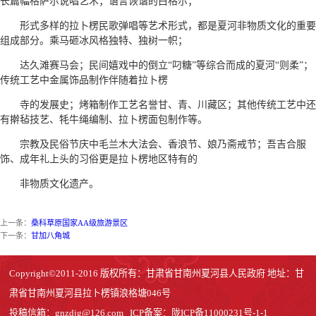
长篇幅格萨尔说唱艺术；语言诙谐的白格尔；
形式多样的拉卜楞民歌弹唱等艺术形式，都是夏河非物质文化的重要
组成部分。乘马砸冰风格独特、独树一帜；
达久滩赛马会；民间嬉戏中的倒立“叼糖”等综合而成的夏河“则柔”；
传统工艺中金属饰品制作伴随着拉卜楞
寺的发展史；烤箱制作工艺名誉甘、青、川藏区；其他传统工艺中还
有擀毡技艺、牦牛绳编制、拉卜楞面包制作等。
宗教及民俗节庆中毛兰木大法会、香浪节、娘乃斋戒节；吾吉合服
饰、成年礼上头的习俗更是拉卜楞地区特有的
非物质文化遗产。
上一条：
桑科草原国家AA级旅游景区
下一条：
甘加八角城
Copyright©2011-2016 版权所有：甘肃省甘南州夏河县人民政府 地址：甘
肃省甘南州夏河县拉卜楞镇浪格塘046号
投稿信箱：
gnzdjg@126.com
ICP备案：
陇ICP备11000231号-1
-1