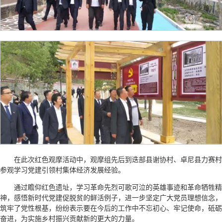
在此次红色观摩活动中，观摩组先后到迭部县谢协村、卓尼县力赛村
参观学习党建引领村集体经济发展经验。
通过瞻仰红色遗址，学习革命先烈可歌可泣的英雄事迹和革命牺牲精
神，感悟新时代党建促脱贫的鲜活例子，进一步坚定广大党员理想信念，
筑牢了党性根基，纷纷表示要在今后的工作中不忘初心、牢记使命，砥砺
奋进，为实施乡村振兴贡献新的更大的力量。