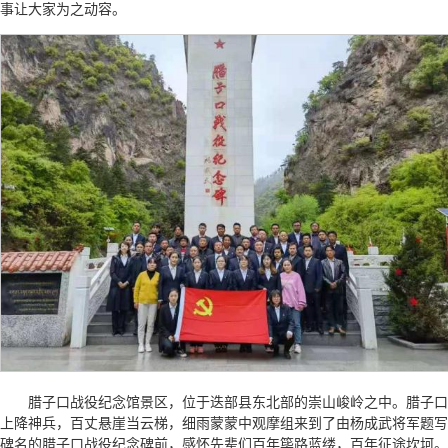
事让大家为之动容。
腊子口战役纪念馆景区，位于迭部县东北部的崇山峻岭之中。腊子口
上降神兵，百丈悬崖当云梯，细雨蒙蒙中观摩组来到了由杨成武将军题写
碑名的腊子口战役纪念碑前，感怀先辈们百年筚路蓝缕，百年征途坎坷。