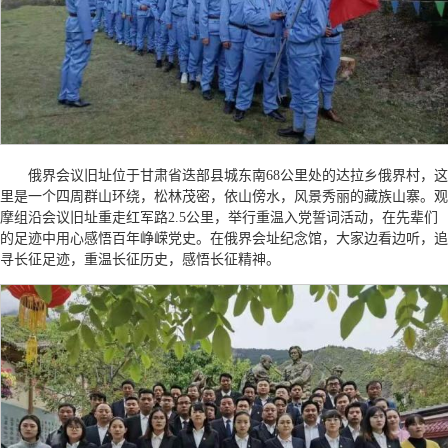
俄界会议旧址位于甘肃省迭部县城东南68公里处的达拉乡俄界村，这
里是一个四周群山环绕，松林茂密，依山傍水，风景秀丽的藏族山寨。观
摩组沿会议旧址重走红军路2.5公里，举行重温入党誓词活动，在先辈们
的足迹中用心感悟百年峥嵘党史。在俄界会址纪念馆，大家边看边听，追
寻长征足迹，重温长征历史，感悟长征精神。