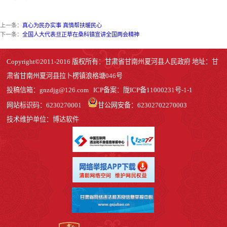
上一条：
真心为民办实事 真情帮扶暖民心
下一条：
全国人大代表旦正草在桑科镇宣讲全国两会精神
Copyright©2011-2016 版权所有：甘肃省甘南州夏河县人民政府 地址：甘
肃省甘南州夏河县拉卜楞镇浪格塘046号
投稿信箱：
gnzdjg@126.com
ICP备案：
陇ICP备11000231号-1
-1
网站标识码：6230270001
甘公网安备：62302702270003
技术维护单位：博达软件