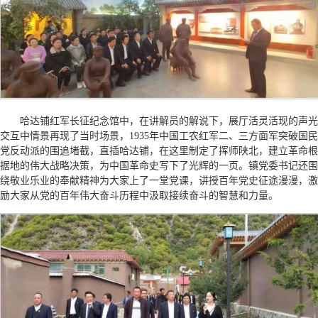
哈达铺红军长征纪念馆中，在讲解员的解说下，展厅活灵活现的声光
交互中情景再现了当时场景，1935年中国工农红军二、三方面军突破国民
党反动派的围追堵截，直插哈达铺，在这里制定了挥师陕北，建立革命根
据地的伟大战略决策，为中国革命史写下了光辉的一页。镇党委书记还围
绕敬业乐业的奉献精神为大家上了一堂党课，讲授百年党史征途漫漫，激
励大家从党的百年伟大奋斗历程中汲取接续奋斗的智慧和力量。