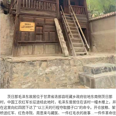
茨日那毛泽东故居位于甘肃省迭部县旺藏乡政府驻地东南侧茨日那
村，中国工农红军长征途经此地时，毛泽东曾居住在该村一幢木楼上，并
在这里向红四团下达了“以三天的行程夺取腊子口”的命令。开仓放粮、架
桥送红军、红色寺院、周恩来与藏医、一件红毛衣的故事…一件件革命往