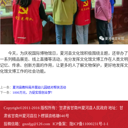
今天，为庆祝国际博物馆日，夏河县文化馆积极围绕主题，还举办了
一系列精品展览、线上直播等活动，充分发挥文化馆文博工作在人类文明
记忆、传承、创新方面的作用，让更多的人了解文物保护，更好地发挥文
化馆文博工作的社会功能。
上一条：
夏河县教科局开展幼儿园结对帮扶活动
下一条：
1000万元，力促实现创业梦！
Copyright©2011-2016 版权所有：甘肃省甘南州夏河县人民政府 地址：甘
肃省甘南州夏河县拉卜楞镇浪格塘046号
投稿信箱：
gnzdjg@126.com
ICP备案：
陇ICP备11000231号-1
-1