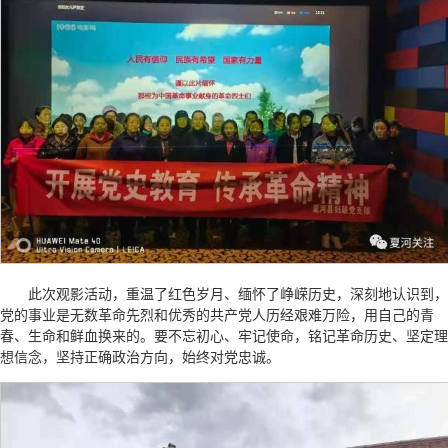
此次观影活动，重温了红色岁月、缅怀了峥嵘历史，深刻地认识到，
党的事业是无数革命先烈和优秀的共产党人历经艰难万险，用自己的青
春、生命和鲜血换来的。要不忘初心、牢记使命，铭记革命历史、坚定理
想信念，坚持正确政治方向，始终对党忠诚。