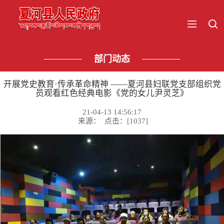
部门动态
开展党史教育·传承革命精神 ——夏河县妇联党支部组织党
员观看红色经典电影《党的女儿尹灵芝》
21-04-13 14:56:17
来源： 点击：[
1037
]