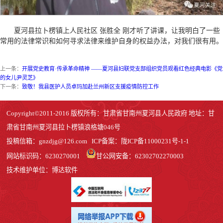
夏河县拉卜楞镇上人民社区 张胜全 刚才听了讲课，让我明白了一些
常用的法律常识和如何寻求法律来维护自身的权益办法，对我们很有用。
上一条：
开展党史教育·传承革命精神 ——夏河县妇联党支部组织党员观看红色经典电影《党
的女儿尹灵芝》
下一条：
致敬！我县医护人员卓玛加赴兰州新区支援疫情防控工作
Copyright©2011-2016 版权所有：甘肃省甘南州夏河县人民政府 地址：甘
肃省甘南州夏河县拉卜楞镇浪格塘046号
投稿信箱：
gnzdjg@126.com
ICP备案：
陇ICP备11000231号-1
-1
网站标识码：6230270001
甘公网安备：62302702270003
技术维护单位：博达软件