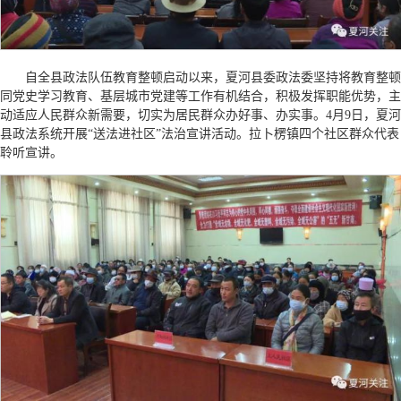
自全县政法队伍教育整顿启动以来，夏河县委政法委坚持将教育整顿
同党史学习教育、基层城市党建等工作有机结合，积极发挥职能优势，主
动适应人民群众新需要，切实为居民群众办好事、办实事。4月9日，夏河
县政法系统开展“送法进社区”法治宣讲活动。拉卜楞镇四个社区群众代表
聆听宣讲。