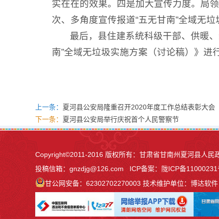
实在在的效果。四是加大宣传力度。局领
次、多角度宣传报道“五无甘南”全域无
最后，县住建系统科级干部、供暖、
南”全域无垃圾实施方案（讨论稿）》进
上一条：
夏河县公安局隆重召开2020年度工作总结表彰大会
下一条：
夏河县公安局举行庆祝首个人民警察节
Copyright©2011-2016 版权所有：甘肃省甘南州夏河
投稿信箱：
gnzdjg@126.com
ICP备案：
陇ICP备11000231
甘公网安备：62302702270003
技术维护单位：博达软件