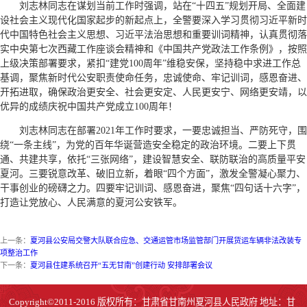
刘志林同志在谋划当前工作时强调，站在“十四五”规划开局、全面建
设社会主义现代化国家起步的新起点上，全警要深入学习贯彻习近平新时
代中国特色社会主义思想、习近平法治思想和重要训词精神，认真贯彻落
实中央第七次西藏工作座谈会精神和《中国共产党政法工作条例》，按照
上级决策部署要求，紧扣“建党100周年”维稳安保，坚持稳中求进工作总
基调，聚焦新时代公安职责使命任务，忠诚使命、牢记训词，感恩奋进、
开拓进取，确保政治更安全、社会更安定、人民更安宁、网络更安靖，以
优异的成绩庆祝中国共产党成立100周年！
刘志林同志在部署2021年工作时要求，一要忠诚担当、严防死守，围
绕“一条主线”，为党的百年华诞营造安全稳定的政治环境。二要上下贯
通、共建共享，依托“三张网络”，建设智慧安全、联防联治的高质量平安
夏河。三要锐意改革、破旧立新，着眼“四个方面”，激发全警凝心聚力、
干事创业的磅礴之力。四要牢记训词、感恩奋进，聚焦“四句话十六字”，
打造让党放心、人民满意的夏河公安铁军。
上一条：
夏河县公安局交警大队联合应急、交通运管市场监管部门开展货运车辆非法改装专
项整治工作
下一条：
夏河县住建系统召开“五无甘南”创建行动 安排部署会议
Copyright©2011-2016 版权所有：甘肃省甘南州夏河县人民政府 地址：甘