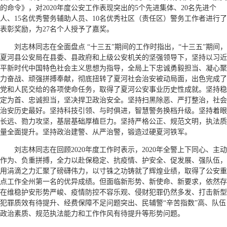
的命令》，对2020年度公安工作表现突出的5个先进集体、20名先进个
人、15名优秀警务辅助人员、10名优秀社区（责任区）警务工作者进行了
表彰奖励，为27名个人授予了嘉奖。
刘志林同志在全面盘点 “十三五”期间的工作时指出，“十三五”期间，
夏河县公安局在县委、县政府和上级公安机关的坚强领导下，坚持以习近
平新时代中国特色社会主义思想为指导，全局上下忠诚勇毅担当、凝心聚
力奋战、顽强拼搏奉献，彻底扭转了夏河社会治安被动局面，出色完成了
党和人民交给的各项使命任务，取得了夏河公安事业历史性成就。坚持稳
定为首、忠诚担当，坚决捍卫政治安全。坚持扫黑除恶、严打整治，社会
治安历史最好。坚持科技引领、与时俱进，智慧警务换档升级。坚持着眼
长远、勠力攻坚，基层基础厚植巨力。坚持严格公正、规范文明，执法质
量全面提升。坚持政治建警、从严治警，锻造过硬夏河铁军。
刘志林同志在回顾2020年度工作时表示，2020年全警上下同心、主动
作为、负重拼搏，全力以赴保稳定、抗疫情、护安全、促发展、强队伍，
用涓滴之力汇聚了磅礴伟力，以寸铢之功铸就了辉煌业绩，取得了公安重
点工作全州第一名的优异成绩。但面临新形势、新使命、新要求，依然存
在维稳护安形势严峻、疫情防控不容乐观、侵财犯罪仍然多发、打击新型
犯罪质效有待提升、经费保障不足问题突出、民辅警“辛苦指数”高、队伍
政治素质、规范执法能力和工作作风有待提升等形势问题。