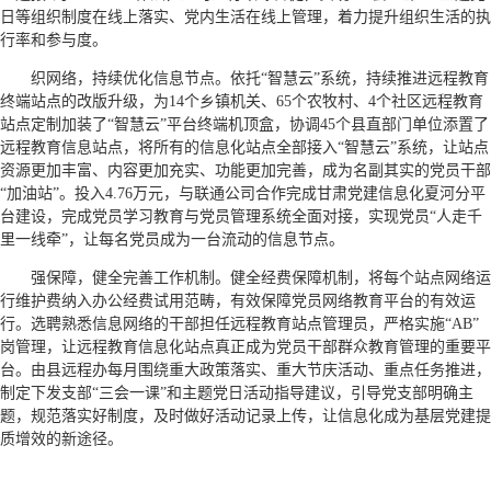
日等组织制度在线上落实、党内生活在线上管理，着力提升组织生活的执
行率和参与度。
织网络，持续优化信息节点。依托“智慧云”系统，持续推进远程教育
终端站点的改版升级，为14个乡镇机关、65个农牧村、4个社区远程教育
站点定制加装了“智慧云”平台终端机顶盒，协调45个县直部门单位添置了
远程教育信息站点，将所有的信息化站点全部接入“智慧云”系统，让站点
资源更加丰富、内容更加充实、功能更加完善，成为名副其实的党员干部
“加油站”。投入4.76万元，与联通公司合作完成甘肃党建信息化夏河分平
台建设，完成党员学习教育与党员管理系统全面对接，实现党员“人走千
里一线牵”，让每名党员成为一台流动的信息节点。
强保障，健全完善工作机制。健全经费保障机制，将每个站点网络运
行维护费纳入办公经费试用范畴，有效保障党员网络教育平台的有效运
行。选聘熟悉信息网络的干部担任远程教育站点管理员，严格实施“AB”
岗管理，让远程教育信息化站点真正成为党员干部群众教育管理的重要平
台。由县远程办每月围绕重大政策落实、重大节庆活动、重点任务推进，
制定下发支部“三会一课”和主题党日活动指导建议，引导党支部明确主
题，规范落实好制度，及时做好活动记录上传，让信息化成为基层党建提
质增效的新途径。