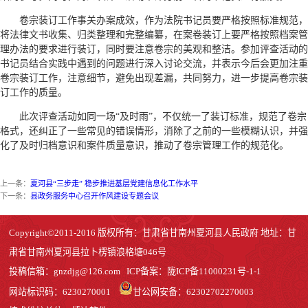
卷宗装订工作事关办案成效，作为法院书记员要严格按照标准规范，
将法律文书收集、归类整理和完整编纂，在案卷装订上要严格按照档案管
理办法的要求进行装订，同时要注意卷宗的美观和整洁。参加评查活动的
书记员结合实践中遇到的问题进行深入讨论交流，并表示今后会更加注重
卷宗装订工作，注意细节，避免出现差漏，共同努力，进一步提高卷宗装
订工作的质量。
此次评查活动如同一场“及时雨”，不仅统一了装订标准，规范了卷宗
格式，还纠正了一些常见的错误情形，消除了之前的一些模糊认识，并强
化了及时归档意识和案件质量意识，推动了卷宗管理工作的规范化。
上一条：
夏河县“三步走” 稳步推进基层党建信息化工作水平
下一条：
县政务服务中心召开作风建设专题会议
Copyright©2011-2016 版权所有：甘肃省甘南州夏河县人民政府 地址：甘
肃省甘南州夏河县拉卜楞镇浪格塘046号
投稿信箱：
gnzdjg@126.com
ICP备案：
陇ICP备11000231号-1
-1
网站标识码：6230270001
甘公网安备：62302702270003