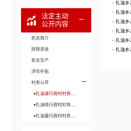
扎油乡
扎油乡
法定主动
扎油乡
公开内容
扎油乡
机关简介
扎油乡
财政资金
扎油乡
安全生产
涉农补贴
村务公开
扎油道行政村村务公开
扎油哇行政村村务公开
扎油曼行政村村务公开