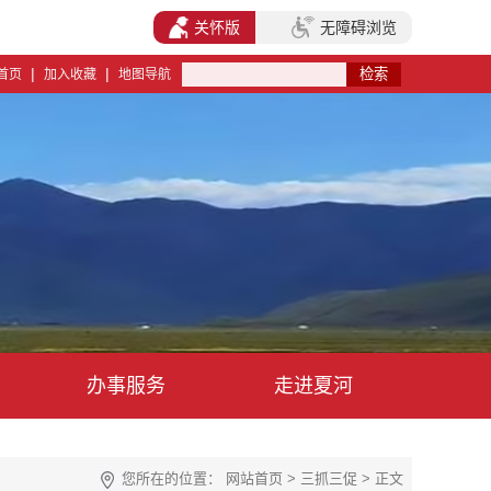
关怀版
无障碍浏览
|
|
首页
加入收藏
地图导航
办事服务
走进夏河
您所在的位置：
网站首页
>
三抓三促
> 正文