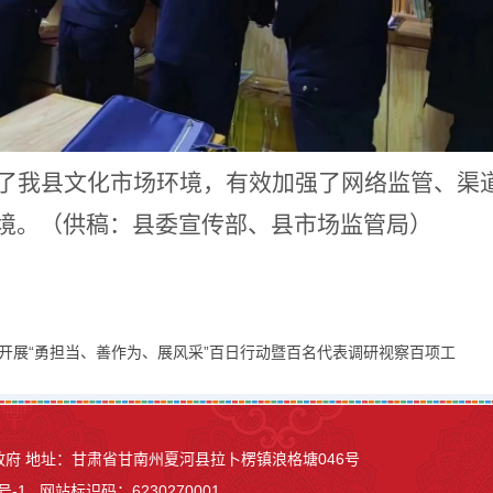
了我县文化市场环境，有效加强了网络监管、渠
境。
（供稿：县委宣传部、县市场监管局）
表开展“勇担当、善作为、展风采”百日行动暨百名代表调研视察百项工
县人民政府 地址：甘肃省甘南州夏河县
拉卜楞镇浪格塘046号
号-1
网站标识码：6230270001