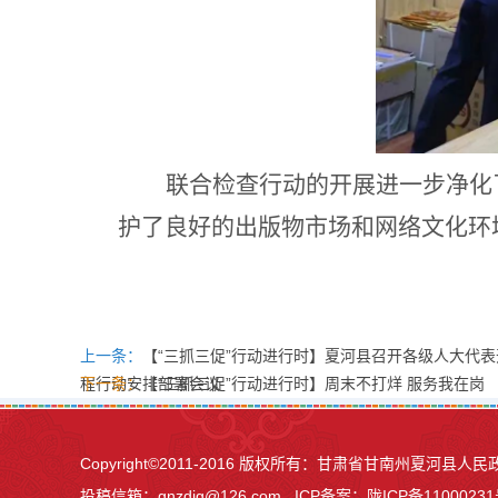
联合检查行动的开展进一步净化
护了良好的出版物市场和网络文化环
上一条：
【“三抓三促”行动进行时】夏河县召开各级人大代
程行动安排部署会议
下一条：
【“三抓三促”行动进行时】周末不打烊 服务我在岗
Copyright©2011-2016 版权所有：甘肃省甘南州夏河
投稿信箱：
gnzdjg@126.com
ICP备案：
陇ICP备11000231