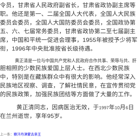
令员，甘肃省人民政府副省长，甘肃省政协副主席等
职。他还是第一、二届全国人大代表，全国人大民族
委员会委员，全国人大国防委员会委员，全国政协第
五、六、七届常务委员，甘肃省政协第二至七届副主
席，中国和平统一促进会理事，
1955
年被授予少将军
衔，
1996
年中央批准按省长级待遇。
黄正清是一位与中国共产党和人民政府合作共事、荣辱与共、肝
胆相照的少数民族爱国上层人士。在西北少数民族
中，特别是在
藏族群众中有很大的影响。他经常深入
民族地区视察、调查，了解
社情民意，在宣传贯彻党
的民族政策，加强民族团结等方面做了大
量的工作。
黄正清同志，因病医治无效，于
年
月
日
1997
10
6
在兰州逝世，
享年
95
岁。
上一条：
察汗丹津蒙古亲王