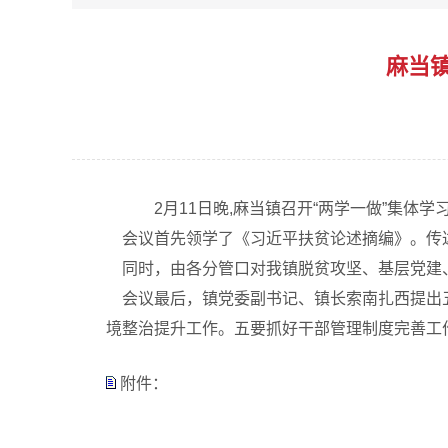
麻当
2月11日晚,麻当镇召开“两学一做”集体
会议首先领学了《习近平扶贫论述摘编》。传达
同时，由各分管口对我镇脱贫攻坚、基层党建
会议最后，镇党委副书记、镇长索南扎西提出五
境整治提升工作。五要抓好干部管理制度完善工
附件：