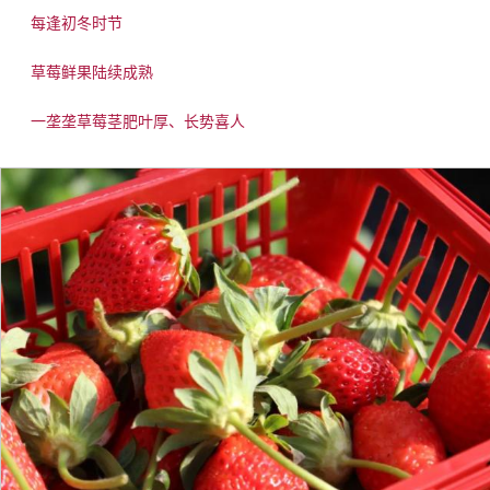
每逢初冬时节
草莓鲜果陆续成熟
一垄垄草莓茎肥叶厚、长势喜人