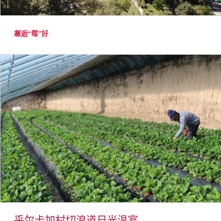
邂逅
“莓”好
乎尔卡加村切浪道日光温室