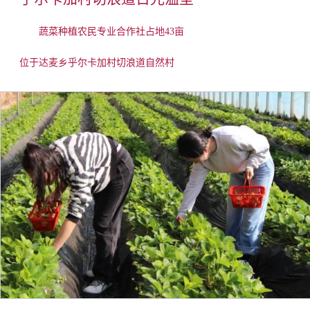
蔬菜种植农民专业合作社占地
43亩
位于达麦乡乎尔卡加村切浪道自然村