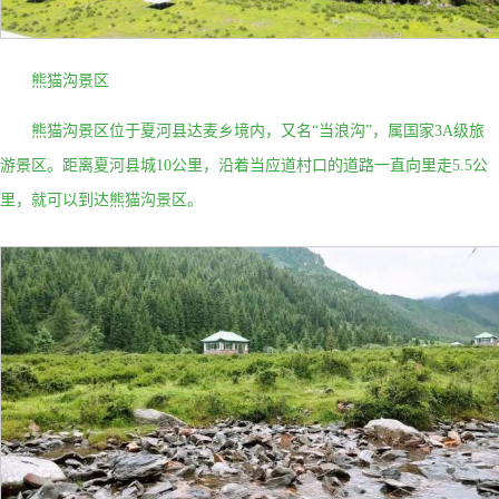
熊猫沟景区
熊猫沟景区位于夏河县达麦乡境内，又名
“当浪沟”，属国家3A级旅
游景区。距离夏河县城10公里，沿着当应道村口的道路一直向里走5.5公
里，就可以到达熊猫沟景区。