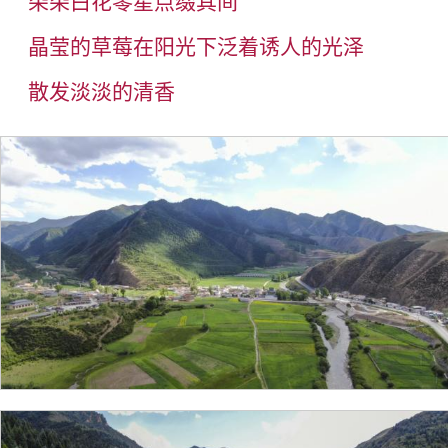
朵朵白花零星点缀其间
晶莹的草莓在阳光下泛着诱人的光泽
散发淡淡的清香