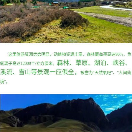
这里旅游资源优势明显，动植物资源丰富，森林覆盖率高达
96%，负
森林、草原、湖泊、峡谷、
氧离子高达12000个/立方厘米，
溪流、雪山等景观一应俱全，
被誉为
“天然氧吧”、“人间仙
境”。