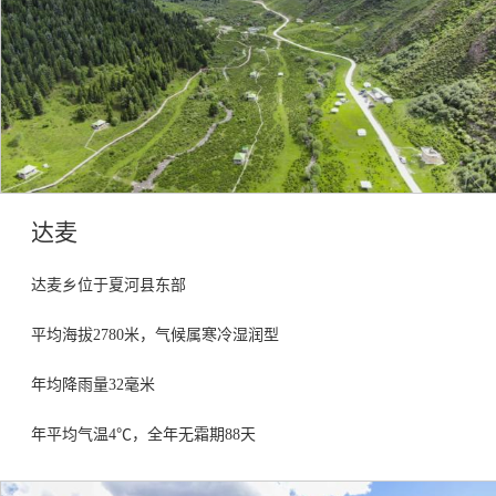
达麦
达麦乡位于夏河县东部
平均海拔
2780米，
气候属寒冷湿润型
年均降雨量
32毫米
年平均气温
4℃，全年无霜期88天