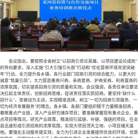
会议指出，要按照全省树立“以招商引资论英雄、以项目建设论成败”
的导向要求，深入实施“引大引强引头部”行动和“优化营商环境攻坚突破
年”行动，全力提升各乡镇、各行业部门招商引资的综合能力，以更大的
诚意“筑巢引凤”，大力营造重商兴商、亲商爱商、护商安商、利商富商的
浓厚氛围，切实提高招商引资的质量和实效。会议强调，各责任单位要坚
决扛起主体责任，创新招商思维，促进责任落实抓招商。要坚持“缺什么
招什么”，变被动为主动，实现精准选择，树立“一切为招商引资服务、一
切为经济发展服务”的理念。各乡镇、各部门要组织精干力量精准招商，
着眼重点产业链，深入产业研究储存项目；要准确掌握现有重点企业、重
点项目等情况，研究产业政策，精准招引延链、补链、强链的项目。在全
县迅速形成引资招商的浓厚氛围，实现大项目顶天立地、小项目铺天盖
地。要强化主动服务提实效，全力为引进企业发展提供优良的环境、优质