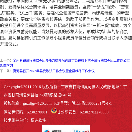
的服务，牢固树立“企业无小事”的服务理念，主动建立项目全程保障机
制；要持续优化营商环境，落实全周期服务，坚持“一条龙”服务、“套餐
式”服务、“送上门”服务；要强化全领域环境营造，构建亲清统一的新型
政商关系；要优化全链条考核评估，激励干部担当作为。以招商引资能力
的提升促进全县高质量发展，以招商引资实效彰显“三抓三促”成效，为全
县经济发展蓄势赋能，当好夏河县的形象大使，形成比学赶超的招商氛
围。夏河县招商引资工作领导小组各成员单位分管领导或项目联系人参加
开班仪式。
上一条：
全州乡镇藏传佛教寺庙办能力提升培训班学员在拉卜楞寺藏传佛教寺庙工作办公室
观摩学习
下一条：
夏河县召开2023年县委政法工作会议暨全县维稳工作会议
Copyright©2011-2016 版权所有：甘肃省甘南州夏河县人民政府 地址：甘
肃省甘南州夏河县拉卜楞镇浪格塘046号
投稿信箱：
gnzdjg@126.com
ICP备案：
陇ICP备11000231号-1
-1
网站标识码：6230270001
甘公网安备：62302702270003
技术维护单位：博达软件