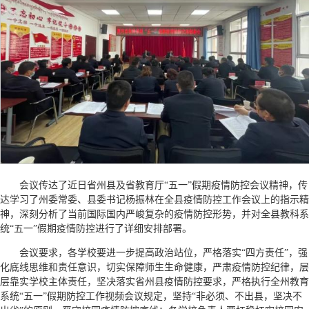
会议传达了近日省州县及省教育厅“五一”假期疫情防控会议精神，传
达学习了州委常委、县委书记杨振林在全县疫情防控工作会议上的指示精
神，深刻分析了当前国际国内严峻复杂的疫情防控形势，并对全县教科系
统“五一”假期疫情防控进行了详细安排部署。
会议要求，各学校要进一步提高政治站位，严格落实“四方责任”，强
化底线思维和责任意识，切实保障师生生命健康，严肃疫情防控纪律，层
层靠实学校主体责任，坚决落实省州县疫情防控要求，严格执行全州教育
系统“五一”假期防控工作视频会议规定，坚持“非必须、不出县，坚决不