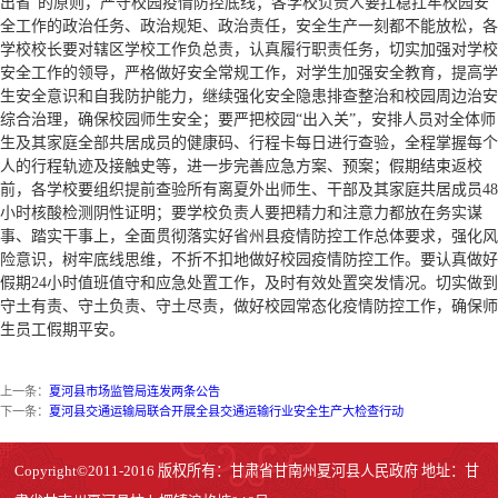
出省”的原则，严守校园疫情防控底线；各学校负责人要扛稳扛牢校园安
全工作的政治任务、政治规矩、政治责任，安全生产一刻都不能放松，各
学校校长要对辖区学校工作负总责，认真履行职责任务，切实加强对学校
安全工作的领导，严格做好安全常规工作，对学生加强安全教育，提高学
生安全意识和自我防护能力，继续强化安全隐患排查整治和校园周边治安
综合治理，确保校园师生安全；要严把校园“出入关”，安排人员对全体师
生及其家庭全部共居成员的健康码、行程卡每日进行查验，全程掌握每个
人的行程轨迹及接触史等，进一步完善应急方案、预案；假期结束返校
前，各学校要组织提前查验所有离夏外出师生、干部及其家庭共居成员48
小时核酸检测阴性证明；要学校负责人要把精力和注意力都放在务实谋
事、踏实干事上，全面贯彻落实好省州县疫情防控工作总体要求，强化风
险意识，树牢底线思维，不折不扣地做好校园疫情防控工作。要认真做好
假期24小时值班值守和应急处置工作，及时有效处置突发情况。切实做到
守土有责、守土负责、守土尽责，做好校园常态化疫情防控工作，确保师
生员工假期平安。
上一条：
夏河县市场监管局连发两条公告
下一条：
夏河县交通运输局联合开展全县交通运输行业安全生产大检查行动
Copyright©2011-2016 版权所有：甘肃省甘南州夏河县人民政府 地址：甘