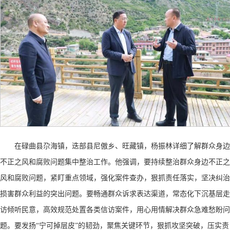
在碌曲县尕海镇，迭部县尼傲乡、旺藏镇，杨振林详细了解群众身边
不正之风和腐败问题集中整治工作。他强调，要持续整治群众身边不正之
风和腐败问题，紧盯重点领域，强化案件查办，狠抓责任落实，坚决纠治
损害群众利益的突出问题。要畅通群众诉求表达渠道，常态化下沉基层走
访倾听民意，高效规范处置各类信访案件，用心用情解决群众急难愁盼问
题。要发扬
“宁可掉层皮”的韧劲，聚焦关键环节，狠抓攻坚突破，压实责