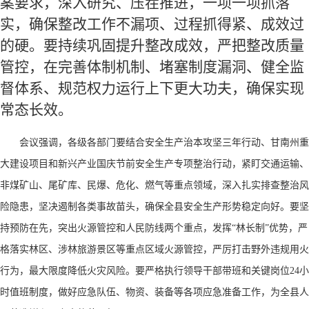
案要求，深入研究、压茬推进，一项一项抓落
实，确保整改工作不漏项、过程抓得紧、成效过
的硬。要持续巩固提升整改成效，严把整改质量
管控，在完善体制机制、堵塞制度漏洞、健全监
督体系、规范权力运行上下更大功夫，确保实现
常态长效。
会议强调，各级各部门要结合安全生产治本攻坚三年行动、甘南州重
大建设项目和新兴产业国庆节前安全生产专项整治行动，紧盯交通运输、
非煤矿山、尾矿库、民爆、危化、燃气等重点领域，深入扎实排查整治风
险隐患，坚决遏制各类事故苗头，确保全县安全生产形势稳定向好。要坚
持预防在先，突出火源管控和人民防线两个重点，发挥
“林长制”优势，严
格落实林区、涉林旅游景区等重点区域火源管控，严厉打击野外违规用火
行为，最大限度降低火灾风险。要严格执行领导干部带班和关键岗位24小
时值班制度，做好应急队伍、物资、装备等各项应急准备工作，为全县人