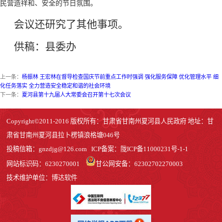
民营造祥和、安全的节日氛围。
会议还研究了其他事项。
供稿：县委办
上一条：
杨振林 王宏林在督导检查国庆节前重点工作时强调 强化服务保障 优化管理水平 细
化任务落实 全力营造安全稳定和谐的社会环境
下一条：
夏河县第十九届人大常委会召开第十七次会议
Copyright©2011-2016 版权所有：甘肃省甘南州夏河县人民政府 地址：甘
肃省甘南州夏河县拉卜楞镇浪格塘046号
投稿信箱：
gnzdjg@126.com
ICP备案：
陇ICP备11000231号-1
-1
网站标识码：6230270001
甘公网安备：62302702270003
技术维护单位：博达软件