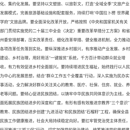
化、集约化发展。要坚持以文塑旅、以旅彰文，打造“全域全季”文旅产业
发展模式，完善旅游基础设施和配套服务，持续打响“中国拉卜楞·世界藏
学府”文旅品牌。要全面深化改革开放，严格按照《中央和国家机关有关
部门贯彻实施党的二十届三中全会〈决定〉重要改革举措分工方案》和省
州委安排部署，压实改革责任、细化改革举措、健全推进机制，全力推动
各项改革任务落到实处。要纵深推进乡村振兴，有序推动产业发展、乡村
建设、乡村治理，用好用活“一键报贫”系统，千方百计带动群众就业增
收，有力有效促进乡村全面振兴。要持续增进民生福祉，始终践行以人民
为中心的发展思想，结合“群众工作五个全覆盖”行动，深入实施为民办实
事活动，全力解决好群众关注关心的教育、医疗、社保、住房、就业、养
老等问题。要倾心促进民族团结，以铸牢中华民族共同体意识为主线，全
面拓展民族团结进步的深度和广度，有形有感有效推进宗教界“三个意识”
教育、民族团结进步创建“九进活动”和民族团结“石榴籽”工程，确保全县
民族工作健康推进，社会大局持续稳定向好。要扛牢管党治党主体责任，
纵深推进“三抓三促”行动，切实加强党的政治建设，统筹推进党的思想建