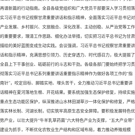
再谱新篇的行动指南。全县各级党组织和广大党员干部要深入学习贯彻落
实习近平总书记视察甘肃重要讲话和指示精神，全面落实习近平总书记对
产业发展、乡村振兴、文旅融合、深化改革、主动创稳、从严治党等工作
的重要要求，理清工作思路、细化办法举措，切实把习近平总书记为甘肃
描绘的美好蓝图变成生动实践。会议强调，习近平总书记视察甘肃重要讲
话和指示精神，充满思想引领力、历史穿透力、时代感召力，极大提振了
全县上下干事创业、砥砺前行的斗志和干劲。各级各部门要始终把学习贯
彻落实习近平总书记系列重要讲话重要指示精神作为做好各项工作的“指
南针”，咬定目标、脚踏实地、埋头苦干，全力推动习近平总书记重要讲
话精神在夏河落地生根、开花结果。要系统加强生态保护修复，持续实施
重点生态功能区保护，纵深推进山水林田湖草沙一体化保护和修复，严格
落实林长制、河湖长制，切实筑牢高原生态安全屏障。要积极发展特色优
势产业，以壮大提升“牛羊乳草药菌”六大特色产业为支撑，“五大产业带”
建设为抓手，不断优化农牧业生产结构和区域布局，着力推动养殖规模