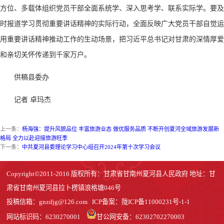
方位、多载体组织党员干部全面系统学、深入思考学、联系实际学。要及
时报道学习贯彻重要讲话精神的实际行动，全面反映广大党员干部自觉运
用重要讲话精神推动工作的生动场景，把习近平总书记对甘肃的深情厚爱
和亲切关怀传递到千家万户。
供稿
县委办
记者 卓玛杰
上一条：
杨海强：提升风貌品位 丰富旅游业态 做优服务品质 不断开创夏河全域旅游发展新
格局 全力以赴迎接旅游旺季
下一条：
中共夏河县委理论学习中心组召开2024年第十次学习会议
Copyright©2011-2016 版权所有：甘肃省甘南州夏河县人民政府 地址：甘
肃省甘南州夏河县拉卜楞镇浪格塘046号
投稿信箱：
gnzdjg@126.com
ICP备案：
陇ICP备11000231号-1
-1
网站标识码：6230270001
甘公网安备：62302702270003