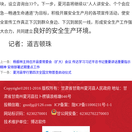
块，设立咨询台33个。
下一步，夏河县将继续以
“人人讲安全、个个会应
急—畅通生命通道”为目标，积极开展安全生产月的各项宣传活动，使安
全宣传工作真正下沉到群众身边、下沉到居民一线，形成安全生产工作强
良好的
安全生产环境。
大合力，共同建立
记者：道吉顿珠
上一条：
杨振林主持召开县委常委会（扩大）会议 传达学习习近平总书记重要讲话重要指示
精神 安排部署近期重点工作
下一条：
夏河县举行第四次全国文物普查启动仪式
Copyright©2011-2016 版权所有：甘肃省甘南州夏河县人民政府 地址：甘
肃省甘南州夏河县拉卜楞镇浪格塘046号
投稿信箱：
gnzdjg@126.com
ICP备案：
陇ICP备11000231号-1
-1
网站标识码：6230270001
甘公网安备：62302702270003
技术维护单位：博达软件