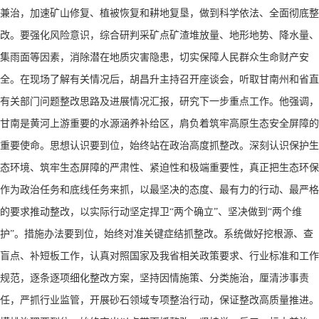
兼治，加速矿山修复、植被恢复和耕地复垦，做到科学依法、全面彻底整
改。要强化风险意识，综合研判采矿点矿渣堆放量、地形地势、降水量、
集雨面等因素，消除潜在地质灾害隐患，切实保障人民群众生命财产安
全。在现场了解有关情况后，胡昌升主持召开座谈会，听取甘南州和省直
有关部门问题整改思路及进展情况汇报，研究下一步重点工作。他强调，
甘南是黄河上游重要的水源涵养补给区，肩负着筑牢高原生态安全屏障的
重要使命。思想认识要到位，始终站在政治高度抓整改。深刻认识保护生
态环境、筑牢生态屏障的严肃性、紧迫性和极端重要性，真正把生态环保
作为政治任务和底线任务来抓，以最坚决的态度、最有力的行动、最严格
的要求推动整改，以实际行动坚定捍卫“两个确立”、坚决做到“两个维
护”。措施办法要到位，始终对准关键症结抓整改。系统做好挖根源、查
盲点、补短板工作，认真对照国家及我省相关政策要求、行业标准和工作
规范，逐条逐项细化整改方案，坚持因情施策、分类施治，厘清涉事责
任，严抓行业监管，开展砂石领域专项整治行动，保证整改高质量推进。