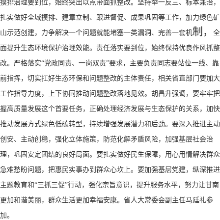
摸排治理要到位，始终突出以点带面抓整改。坚持举一反三、标本兼治，
扎实做好全域摸排、建章立制、跟进督促、成果巩固等工作，加力绿色矿
制，
山示范创建，力争解决一个问题就能堵塞一类漏洞、完善一套机
全
面提升生态环境保护治理效能。责任落实要到位，始终保持优良作风抓整
改。严格落实
“党政同责、一岗双责”要求，主要负责同志要站位一线、靠
前指挥，切实扛好生态环保和问题整改的主体责任，相关省直部门要加大
工作指导力度，上下协同推动问题整改落地见效。
胡昌升强调，要牢牢把
握高质量发展这个首要任务，正确处理经济发展与生态保护的关系，加快
推动发展方式绿色低碳转型，持续增强发展潜力和后劲。要深入推进主动
创安、主动创稳，强化立体施策，防范化解矛盾风险，加强基层社会治
理，巩固安定团结的良好局面。要扎实做好民生保障，用心用情解决群众
急难愁盼问题，把惠民实事办到群众心坎上。要加强基层党建，纵深推进
主题教育和
“三抓三促”行动，强化宗旨意识，提升服务水平，努力让甘南
更加和谐美丽，群众生活更加幸福安康。省人大常委会副主任马廷礼参
加。