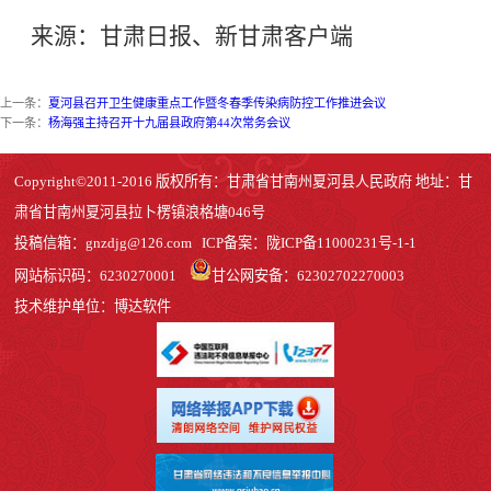
来源：甘肃日报、新甘肃客户端
上一条：
夏河县召开卫生健康重点工作暨冬春季传染病防控工作推进会议
下一条：
杨海强主持召开十九届县政府第44次常务会议
Copyright©2011-2016 版权所有：甘肃省甘南州夏河县人民政府 地址：甘
肃省甘南州夏河县拉卜楞镇浪格塘046号
投稿信箱：
gnzdjg@126.com
ICP备案：
陇ICP备11000231号-1
-1
网站标识码：6230270001
甘公网安备：62302702270003
技术维护单位：博达软件