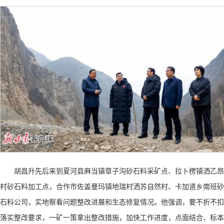
胡昌升先后来到夏河县麻当镇章子沟砂石料采矿点、拉卜楞镇洒乙昂
村砂石料加工点，合作市佐盖曼玛镇地瑞村洒苏自然村、卡加道乡南班砂
石料公司，实地察看问题整改进展和生态修复情况。他强调，要不折不扣
落实整改要求，一矿一策拿出整改措施，加快工作进度，点面结合、标本